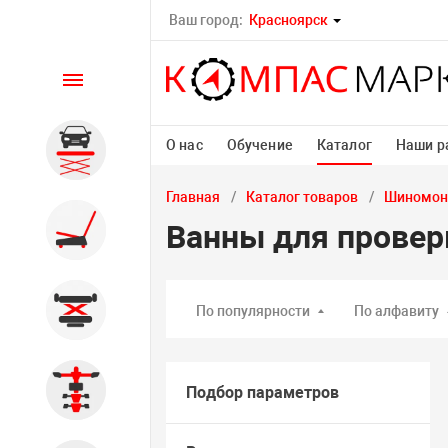
Ваш город:
Красноярск
Каталог
О нас
Обучение
Каталог
Наши р
Автомобильные подъемники
Главная
Каталог товаров
Шиномон
Шиномонтажное
Ванны для провер
оборудование
Общегаражное
По популярности
По алфавиту
Стенды сход-развал
Подбор параметров