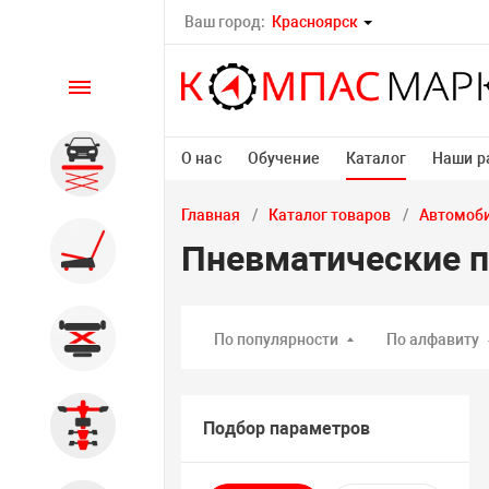
Ваш город:
Красноярск
Каталог
О нас
Обучение
Каталог
Наши р
Автомобильные подъемники
Главная
Каталог товаров
Автомоб
Шиномонтажное
Пневматические 
оборудование
Общегаражное
По популярности
По алфавиту
Стенды сход-развал
Подбор параметров