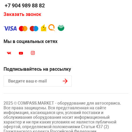
Накачка колес 
+7 904 989 88 82
ех
Разное
Заказать звонок
Оборудование S
Инструмент JT
Мотоадаптеры
Мы в социальных сетях
Универсальные
Подъемники дл
Подписывайтесь на рассылку
Правка дисков
ование
2025 © COMPASS.MARKET - оборудование для автосервиса.
Все права защищены. Вся представленная на сайте
информация, касающаяся цен, условий поставки и
обслуживания оборудования носит информационный
характер и ни при каких условиях не является публичной
офертой, определяемой положениями Статьи 437 (2)
Гражданского кодекса Российской Федерации.