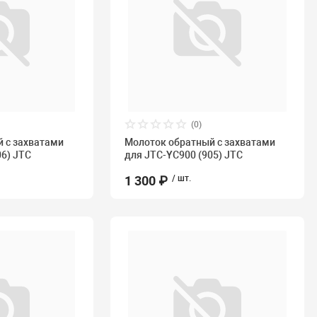
(0)
 с захватами
Молоток обратный с захватами
06) JTC
для JTC-YC900 (905) JTC
1 300 ₽
/ шт.