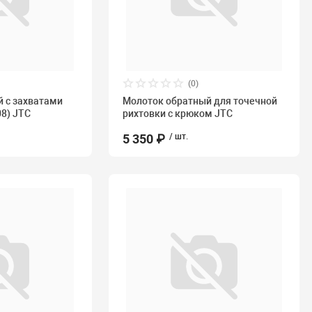
(0)
 с захватами
Молоток обратный для точечной
08) JTC
рихтовки с крюком JTC
5 350 ₽
/ шт.