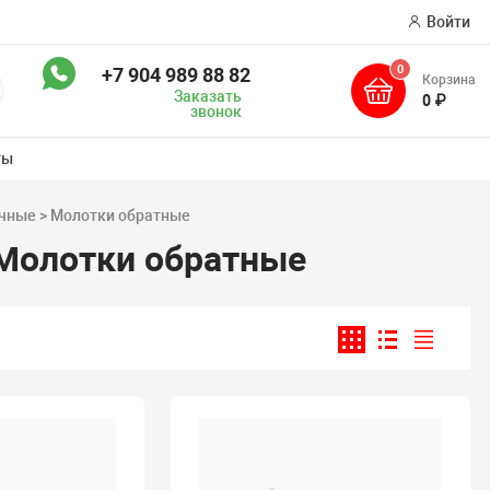
Войти
0
+7 904 989 88 82
Корзина
оиск
Заказать
0 ₽
звонок
ты
очные > Молотки обратные
 Молотки обратные