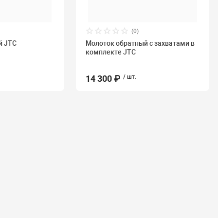
(0)
й JTC
Молоток обратный с захватами в
комплекте JTC
14 300 ₽
/ шт.