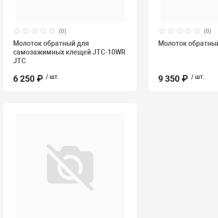
(0)
(0)
Молоток обратный для
Молоток обратны
самозажимных клещей JTC-10WR
JTC
6 250 ₽
/ шт.
9 350 ₽
/ шт.