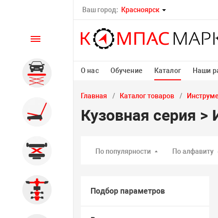
Ваш город:
Красноярск
Каталог
О нас
Обучение
Каталог
Наши р
Автомобильные подъемники
Главная
Каталог товаров
Инструм
Шиномонтажное
Кузовная серия >
оборудование
Общегаражное
По популярности
По алфавиту
Стенды сход-развал
Подбор параметров