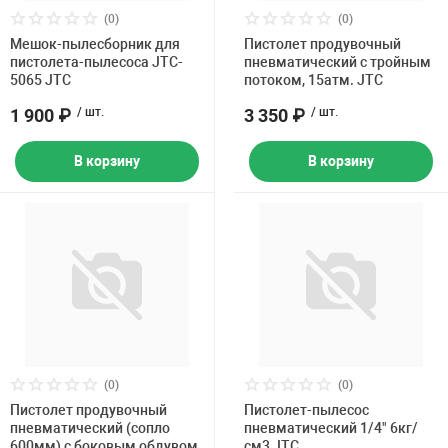
Накачка колес 
(0)
(0)
ех
Разное
Мешок-пылесборник для
Пистолет продувочный
пистолета-пылесоса JTC-
пневматический с тройным
Оборудование S
5065 JTC
потоком, 15атм. JTC
Инструмент JT
1 900 ₽
/ шт.
3 350 ₽
/ шт.
Мотоадаптеры
Универсальные
В корзину
В корзину
Подъемники дл
Правка дисков
ование
(0)
(0)
Пистолет продувочный
Пистолет-пылесос
пневматический (сопло
пневматический 1/4" 6кг/
600мм) с боковым обдувом
см3 JTC