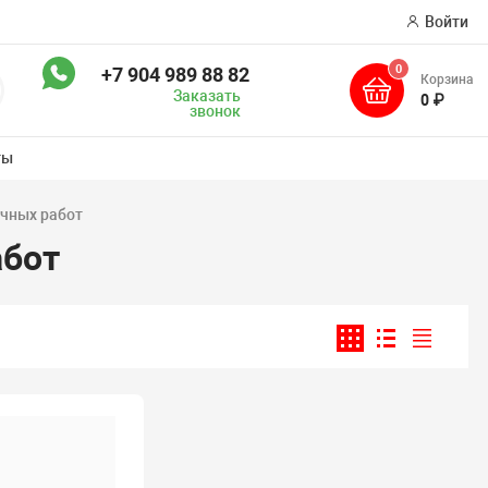
Войти
0
+7 904 989 88 82
Корзина
оиск
Заказать
0 ₽
звонок
ты
очных работ
абот