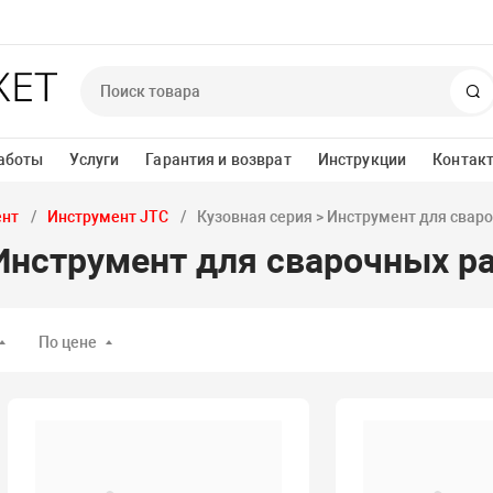
П
аботы
Услуги
Гарантия и возврат
Инструкции
Контак
ент
Инструмент JTC
Кузовная серия > Инструмент для свар
 Инструмент для сварочных р
По цене