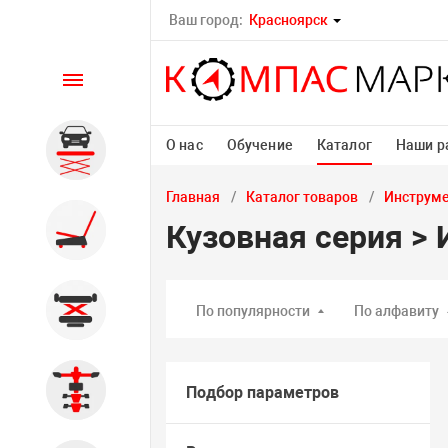
Ваш город:
Красноярск
Каталог
О нас
Обучение
Каталог
Наши р
Автомобильные подъемники
Главная
Каталог товаров
Инструм
Шиномонтажное
Кузовная серия >
оборудование
Общегаражное
По популярности
По алфавиту
Стенды сход-развал
Подбор параметров