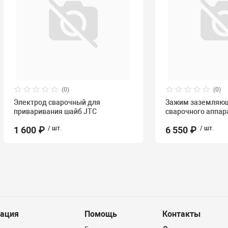
(0)
(0)
Электрод сварочный для
Зажим заземляю
приваривания шайб JTC
сварочного аппар
1 600 ₽
/ шт.
6 550 ₽
/ шт.
ация
Помощь
Контакты